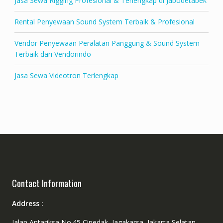
Jasa Sewa Rigging Profesional & Terlengkap di Jabodetabek
Rental Penyewaan Sound System Terbaik & Profesional
Vendor Penyewaan Peralatan Panggung & Sound System
Terbaik dari Vendorindo
Jasa Sewa Videotron Terlengkap
Contact Information
Address :
Jalan Antariksa No.45 Cipedak, Jagakarsa, Jakarta Selatan