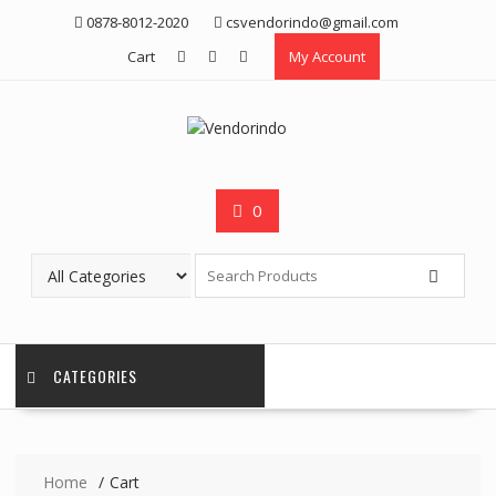
Skip
0878-8012-2020
csvendorindo@gmail.com
to
Cart
My Account
content
0
CATEGORIES
Home
Cart