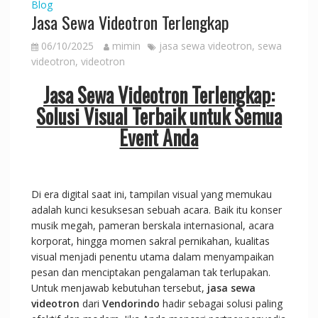
Blog
Jasa Sewa Videotron Terlengkap
06/10/2025
mimin
jasa sewa videotron
,
sewa
videotron
,
videotron
Jasa Sewa Videotron Terlengkap:
Solusi Visual Terbaik untuk Semua
Event Anda
Di era digital saat ini, tampilan visual yang memukau
adalah kunci kesuksesan sebuah acara. Baik itu konser
musik megah, pameran berskala internasional, acara
korporat, hingga momen sakral pernikahan, kualitas
visual menjadi penentu utama dalam menyampaikan
pesan dan menciptakan pengalaman tak terlupakan.
Untuk menjawab kebutuhan tersebut,
jasa sewa
videotron
dari
Vendorindo
hadir sebagai solusi paling