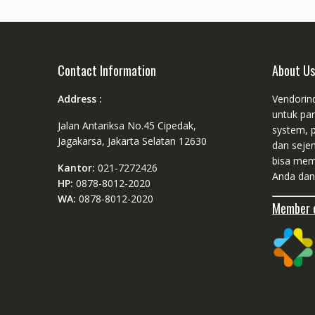
Contact Information
About Us
Address :
Vendorin
untuk pa
Jalan Antariksa No.45 Cipedak,
system, 
Jagakarsa, Jakarta Selatan 12630
dan seje
bisa mem
Kantor:
021-7272426
Anda dan
HP:
0878-8012-2020
WA:
0878-8012-2020
Member o