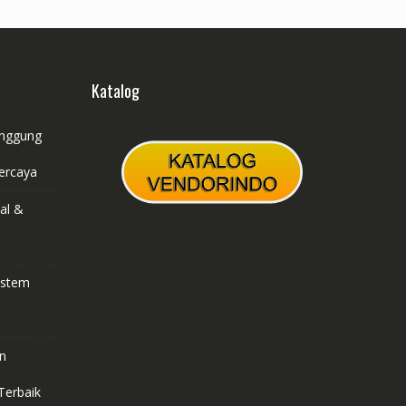
Katalog
anggung
ercaya
al &
ystem
n
Terbaik