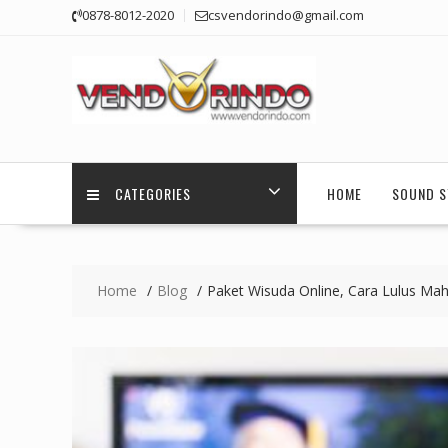
Skip
0878-8012-2020
csvendorindo@gmail.com
to
content
CATEGORIES
HOME
SOUND S
Home
Blog
Paket Wisuda Online, Cara Lulus Ma